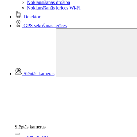
Noklausīšanās drošība
Noklausīšanās ierīces Wi-Fi
Detektori
GPS sekošanas ierīces
Slēptās kameras
Slēptās kameras