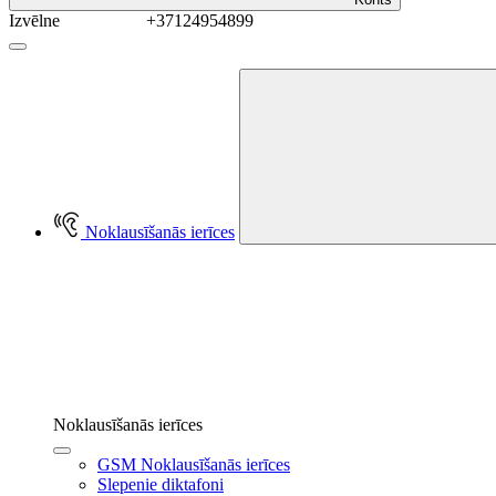
Izvēlne
+37124954899
Noklausīšanās ierīces
Noklausīšanās ierīces
GSM Noklausīšanās ierīces
Slepenie diktafoni