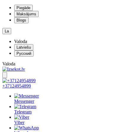
Piegāde
Maksājums
Blogs
La
Valoda
Latviešu
Русский
Valoda
+37124954899
Messenger
Telegram
Viber