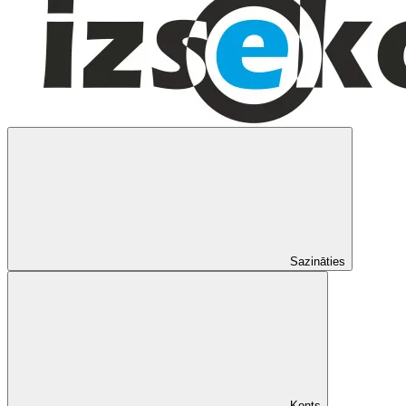
Sazināties
Konts