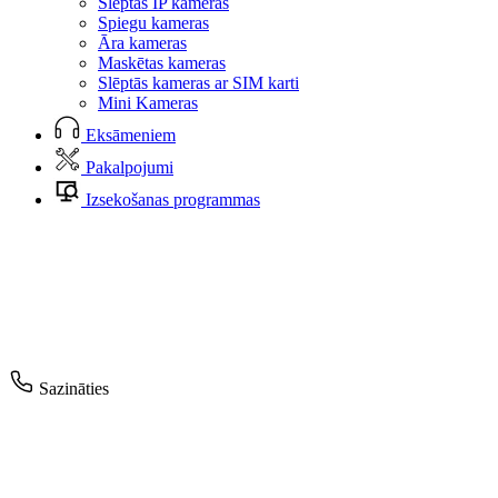
Slēptās IP kameras
Spiegu kameras
Āra kameras
Maskētas kameras
Slēptās kameras ar SIM karti
Mini Kameras
Eksāmeniem
Pakalpojumi
Izsekošanas programmas
Sazināties