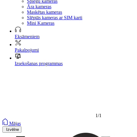
Spiegu kameras
Āra kameras
Maskētas kameras
Slēptās kameras ar SIM karti
Mini Kameras
Eksāmeniem
Pakalpojumi
Izsekošanas programmas
1/1
Mājas
Izvēlne