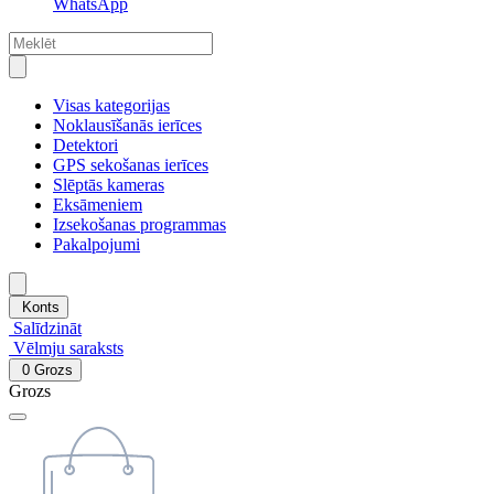
WhatsApp
Visas kategorijas
Noklausīšanās ierīces
Detektori
GPS sekošanas ierīces
Slēptās kameras
Eksāmeniem
Izsekošanas programmas
Pakalpojumi
Konts
Salīdzināt
Vēlmju saraksts
0
Grozs
Grozs