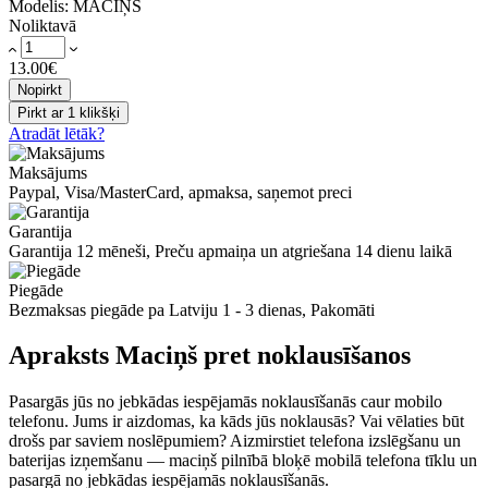
Modelis:
MACIŅŠ
Noliktavā
13.00€
Nopirkt
Pirkt ar 1 klikšķi
Atradāt lētāk?
Maksājums
Paypal, Visa/MasterCard, apmaksa, saņemot preci
Garantija
Garantija 12 mēneši, Preču apmaiņa un atgriešana 14 dienu laikā
Piegāde
Bezmaksas piegāde pa Latviju 1 - 3 dienas, Pakomāti
Apraksts Maciņš pret noklausīšanos
Pasargās jūs no jebkādas iespējamās noklausīšanās caur mobilo
telefonu. Jums ir aizdomas, ka kāds jūs noklausās? Vai vēlaties būt
drošs par saviem noslēpumiem? Aizmirstiet telefona izslēgšanu un
baterijas izņemšanu — maciņš pilnībā bloķē mobilā telefona tīklu un
pasargā no jebkādas iespējamās noklausīšanās.