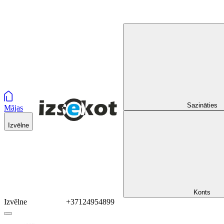
Sazināties
Mājas
Izvēlne
Konts
Izvēlne
+37124954899