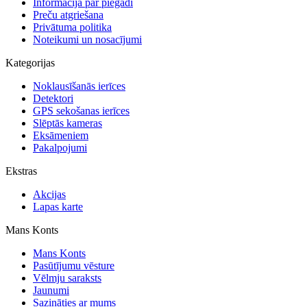
Informācija par piegādi
Preču atgriešana
Privātuma politika
Noteikumi un nosacījumi
Kategorijas
Noklausīšanās ierīces
Detektori
GPS sekošanas ierīces
Slēptās kameras
Eksāmeniem
Pakalpojumi
Ekstras
Akcijas
Lapas karte
Mans Konts
Mans Konts
Pasūtījumu vēsture
Vēlmju saraksts
Jaunumi
Sazināties ar mums