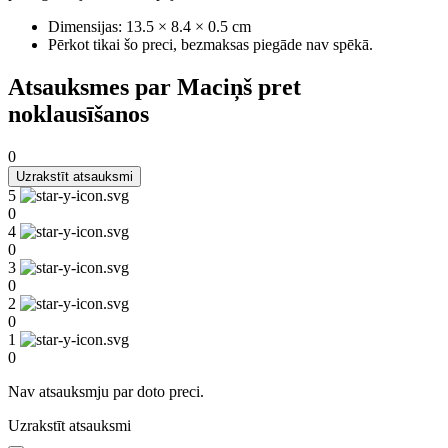
Dimensijas: 13.5 × 8.4 × 0.5 cm
Pērkot tikai šo preci, bezmaksas piegāde nav spēkā.
Atsauksmes par Maciņš pret
noklausīšanos
0
Uzrakstīt atsauksmi
5
0
4
0
3
0
2
0
1
0
Nav atsauksmju par doto preci.
Uzrakstīt atsauksmi