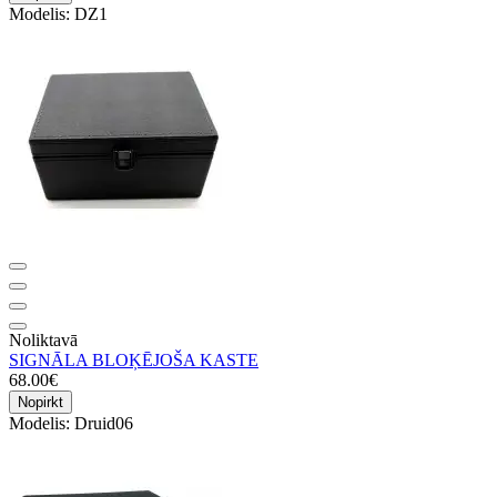
Modelis:
DZ1
Noliktavā
SIGNĀLA BLOĶĒJOŠA KASTE
68.00€
Nopirkt
Modelis:
Druid06