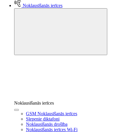
Noklausīšanās ierīces
Noklausīšanās ierīces
GSM Noklausīšanās ierīces
Slepenie diktafoni
Noklausīšanās drošība
Noklausīšanās ierīces Wi-Fi