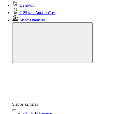
Detektori
GPS sekošanas ierīces
Slēptās kameras
Slēptās kameras
Slēptās IP kameras