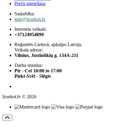
Preču atgriešana
Sadarbība:
info@izsekot.lv
Interneta veikals:
+37124954899
Reģistrēts Lietuvā, apkalpo Latviju.
Veikala adrese:
Vilnius, Justiniškių g. 134A-211
Darba stundas:
Pir - Cet 10:00 to 17:00
Piekt-Svēt - Slēgts
Izsekot.lv © 2026