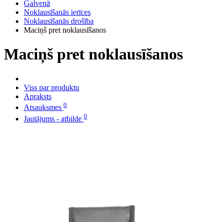
Galvenā
Noklausīšanās ierīces
Noklausīšanās drošība
Maciņš pret noklausīšanos
Maciņš pret noklausīšanos
Viss par produktu
Apraksts
0
Atsauksmes
0
Jautājums - atbilde