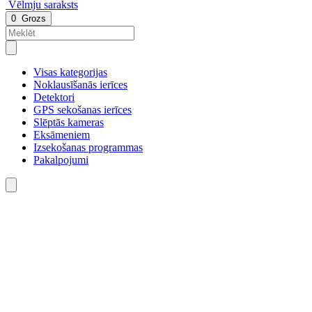
Vēlmju saraksts
0
Grozs
Visas kategorijas
Noklausīšanās ierīces
Detektori
GPS sekošanas ierīces
Slēptās kameras
Eksāmeniem
Izsekošanas programmas
Pakalpojumi