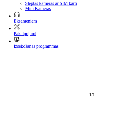
Slēptās kameras ar SIM karti
Mini Kameras
Eksāmeniem
Pakalpojumi
Izsekošanas programmas
1/1