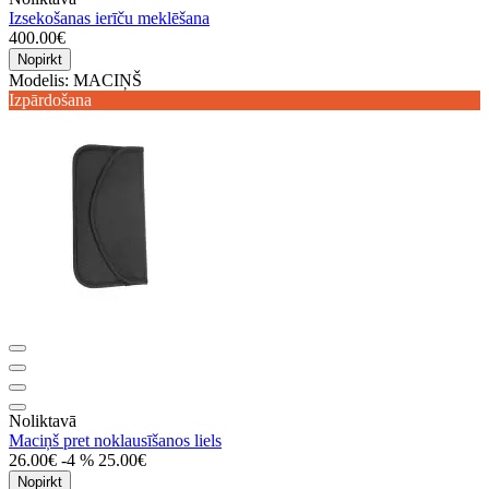
Izsekošanas ierīču meklēšana
400.00€
Nopirkt
Modelis:
MACIŅŠ
Izpārdošana
Noliktavā
Maciņš pret noklausīšanos liels
26.00€
-4 %
25.00€
Nopirkt