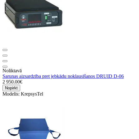
Noliktavā
Sarunas aizsardzība pret jebkādu noklausīšanos DRUID D-06
2 950.00€
Nopirkt
Modelis:
KrepsysTel