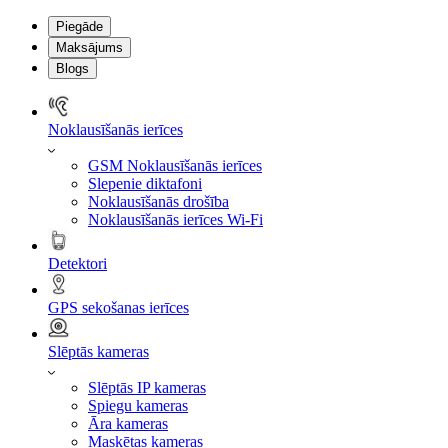
Piegāde
Maksājums
Blogs
Noklausīšanās ierīces
GSM Noklausīšanās ierīces
Slepenie diktafoni
Noklausīšanās drošība
Noklausīšanās ierīces Wi-Fi
Detektori
GPS sekošanas ierīces
Slēptās kameras
Slēptās IP kameras
Spiegu kameras
Āra kameras
Maskētas kameras