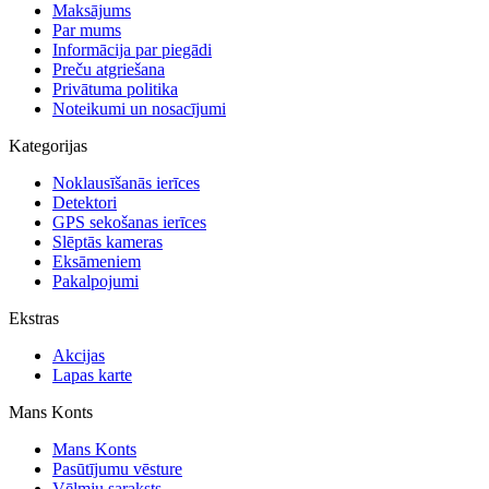
Maksājums
Par mums
Informācija par piegādi
Preču atgriešana
Privātuma politika
Noteikumi un nosacījumi
Kategorijas
Noklausīšanās ierīces
Detektori
GPS sekošanas ierīces
Slēptās kameras
Eksāmeniem
Pakalpojumi
Ekstras
Akcijas
Lapas karte
Mans Konts
Mans Konts
Pasūtījumu vēsture
Vēlmju saraksts