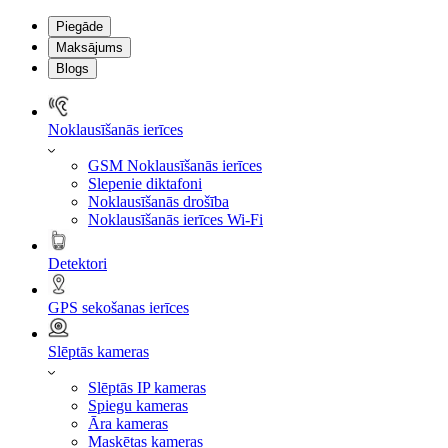
Piegāde
Maksājums
Blogs
Noklausīšanās ierīces
GSM Noklausīšanās ierīces
Slepenie diktafoni
Noklausīšanās drošība
Noklausīšanās ierīces Wi-Fi
Detektori
GPS sekošanas ierīces
Slēptās kameras
Slēptās IP kameras
Spiegu kameras
Āra kameras
Maskētas kameras