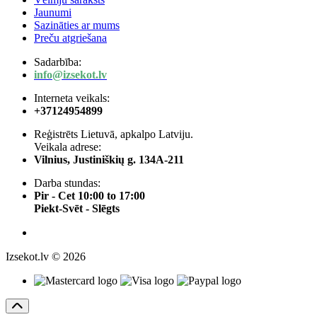
Jaunumi
Sazināties ar mums
Preču atgriešana
Sadarbība:
info@izsekot.lv
Interneta veikals:
+37124954899
Reģistrēts Lietuvā, apkalpo Latviju.
Veikala adrese:
Vilnius, Justiniškių g. 134A-211
Darba stundas:
Pir - Cet 10:00 to 17:00
Piekt-Svēt - Slēgts
Izsekot.lv © 2026