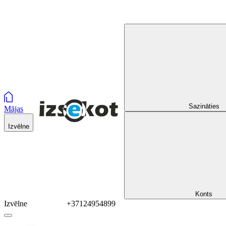
Sazināties
Mājas
Izvēlne
Konts
Izvēlne
+37124954899