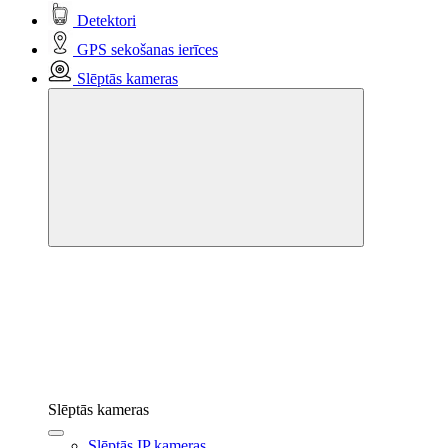
Detektori
GPS sekošanas ierīces
Slēptās kameras
Slēptās kameras
Slēptās IP kameras