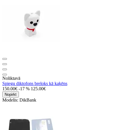
Noliktavā
Spiegu diktofons breloks kā kaķēns
150.00€
-17 %
125.00€
Nopirkt
Modelis:
DikBank