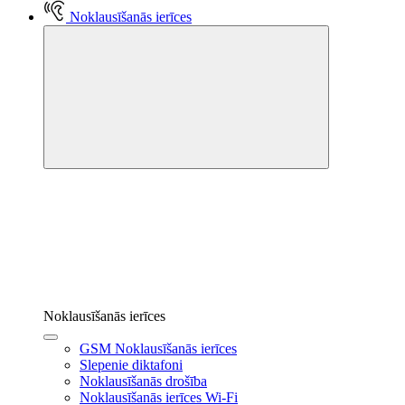
Noklausīšanās ierīces
Noklausīšanās ierīces
GSM Noklausīšanās ierīces
Slepenie diktafoni
Noklausīšanās drošība
Noklausīšanās ierīces Wi-Fi