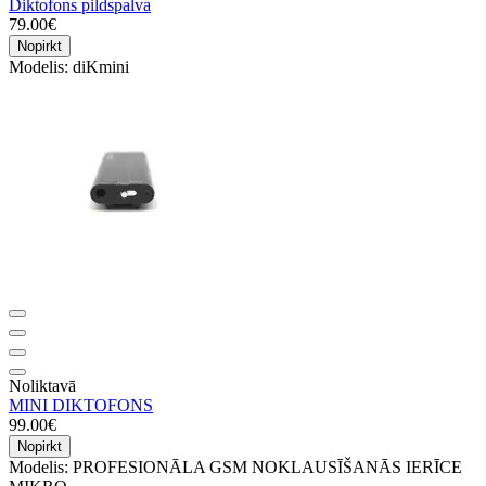
Diktofons pildspalva
79.00€
Nopirkt
Modelis:
diKmini
Noliktavā
MINI DIKTOFONS
99.00€
Nopirkt
Modelis:
PROFESIONĀLA GSM NOKLAUSĪŠANĀS IERĪCE