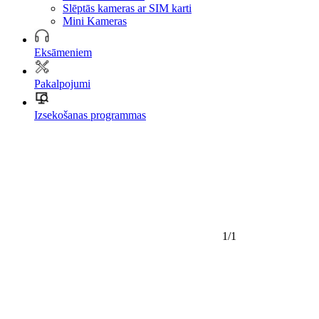
Slēptās kameras ar SIM karti
Mini Kameras
Eksāmeniem
Pakalpojumi
Izsekošanas programmas
1/1