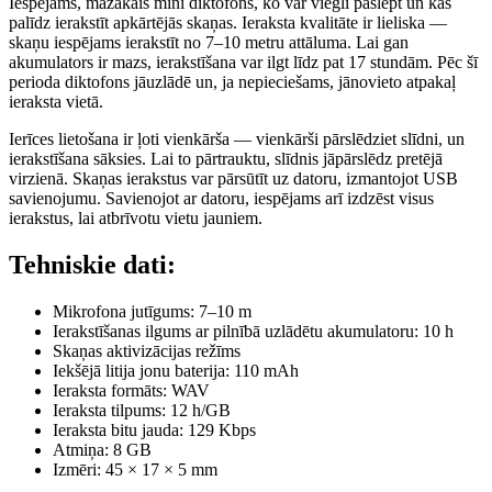
Iespējams, mazākais mini diktofons, ko var viegli paslēpt un kas
palīdz ierakstīt apkārtējās skaņas. Ieraksta kvalitāte ir lieliska —
skaņu iespējams ierakstīt no 7–10 metru attāluma. Lai gan
akumulators ir mazs, ierakstīšana var ilgt līdz pat 17 stundām. Pēc šī
perioda diktofons jāuzlādē un, ja nepieciešams, jānovieto atpakaļ
ieraksta vietā.
Ierīces lietošana ir ļoti vienkārša — vienkārši pārslēdziet slīdni, un
ierakstīšana sāksies. Lai to pārtrauktu, slīdnis jāpārslēdz pretējā
virzienā. Skaņas ierakstus var pārsūtīt uz datoru, izmantojot USB
savienojumu. Savienojot ar datoru, iespējams arī izdzēst visus
ierakstus, lai atbrīvotu vietu jauniem.
Tehniskie dati:
Mikrofona jutīgums: 7–10 m
Ierakstīšanas ilgums ar pilnībā uzlādētu akumulatoru: 10 h
Skaņas aktivizācijas režīms
Iekšējā litija jonu baterija: 110 mAh
Ieraksta formāts: WAV
Ieraksta tilpums: 12 h/GB
Ieraksta bitu jauda: 129 Kbps
Atmiņa: 8 GB
Izmēri: 45 × 17 × 5 mm