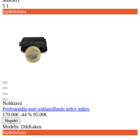
MIKRO
5
1
Izpārdošana
Noliktavā
Profesionāla gsm noklausīšanās ierīce mikro
170.00€
-44 %
95.00€
Nopirkt
Modelis:
DikKaken
Izpārdošana