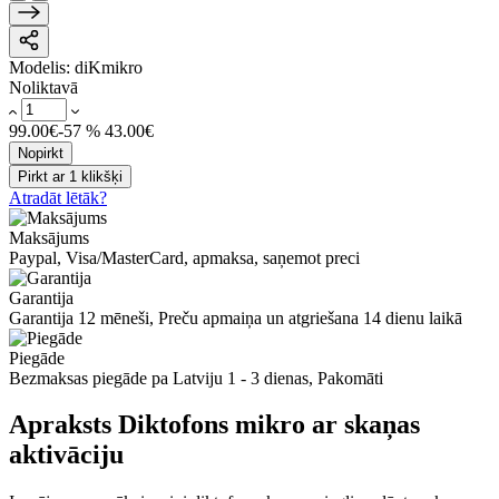
Modelis:
diKmikro
Noliktavā
99.00€
-57 %
43.00€
Nopirkt
Pirkt ar 1 klikšķi
Atradāt lētāk?
Maksājums
Paypal, Visa/MasterCard, apmaksa, saņemot preci
Garantija
Garantija 12 mēneši, Preču apmaiņa un atgriešana 14 dienu laikā
Piegāde
Bezmaksas piegāde pa Latviju 1 - 3 dienas, Pakomāti
Apraksts Diktofons mikro ar skaņas
aktivāciju