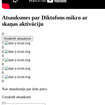
Atsauksmes par Diktofons mikro ar
skaņas aktivāciju
0
Uzrakstīt atsauksmi
5
0
4
0
3
0
2
0
1
0
Nav atsauksmju par doto preci.
Uzrakstīt atsauksmi