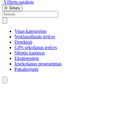
Vēlmju saraksts
0
Grozs
Visas kategorijas
Noklausīšanās ierīces
Detektori
GPS sekošanas ierīces
Slēptās kameras
Eksāmeniem
Izsekošanas programmas
Pakalpojumi