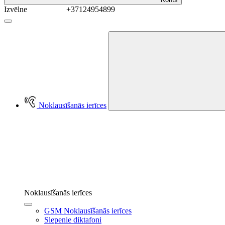
Izvēlne
+37124954899
Noklausīšanās ierīces
Noklausīšanās ierīces
GSM Noklausīšanās ierīces
Slepenie diktafoni