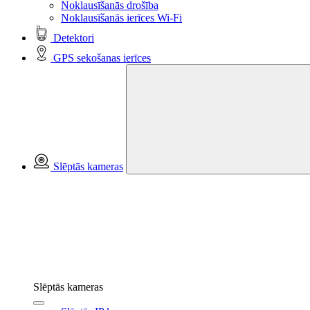
Noklausīšanās drošība
Noklausīšanās ierīces Wi-Fi
Detektori
GPS sekošanas ierīces
Slēptās kameras
Slēptās kameras