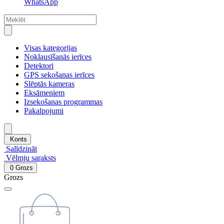
WhatsApp
Visas kategorijas
Noklausīšanās ierīces
Detektori
GPS sekošanas ierīces
Slēptās kameras
Eksāmeniem
Izsekošanas programmas
Pakalpojumi
Konts
Salīdzināt
Vēlmju saraksts
0
Grozs
Grozs