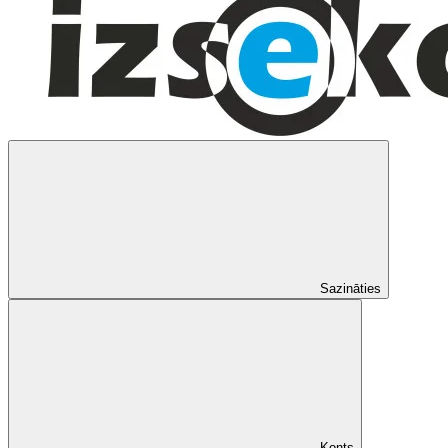
Sazināties
Konts