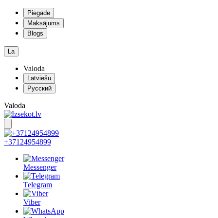
Piegāde
Maksājums
Blogs
La
Valoda
Latviešu
Русский
Valoda
+37124954899
Messenger
Telegram
Viber