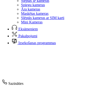
Slēptās IP kameras
Spiegu kameras
Āra kameras
Maskētas kameras
Slēptās kameras ar SIM karti
Mini Kameras
Eksāmeniem
Pakalpojumi
Izsekošanas programmas
Sazināties