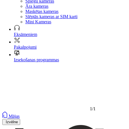
Spiegu kameras
Āra kameras
Maskētas kameras
Slēptās kameras ar SIM karti
Mini Kameras
Eksāmeniem
Pakalpojumi
Izsekošanas programmas
1/1
Mājas
Izvēlne