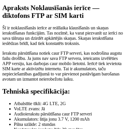
Apraksts Noklausīšanās ierīce —
diktofons FTP ar SIM karti
Šī ir noklausīšanās ierīce ar reāllaika klausīšanās un skaņas
ierakstīšanas funkcijām. Tas nozīmē, ka varat piezvanīt uz ierīci no
sava tālruņa un dzirdēt apkārtējās skaņas. Skaņas ierakstīšana
ieslēdzas brīdī, kad tiek konstatēts troksnis.
Ierakstu pārsūtīšana notiek caur FTP serveri, kas nodrošina augstu
failu drošību. Ja jums nav sava FTP servera, ieteicams izvēlēties
APP versiju, kas darbojas caur mobilo lietotni. Ierīcē tiek ievietota
SIM karte ar aktivizētu internetu. Tai ir akumulators, taču
nepieciešamības gadījumā to var pievienot pastāvīgam barošanas
avotam un izmantot neierobežotu laiku.
Tehniskā specifikācija:
Atbalstītie tīkli: 4G LTE, 2G
VoLTE zvans: Jā
Audioierakstu pārsūtīšana caur FTP serveri
Akumulators: litija jonu 3.7 V, 1200 mAh
Pilna uzlāde: 2 stundas