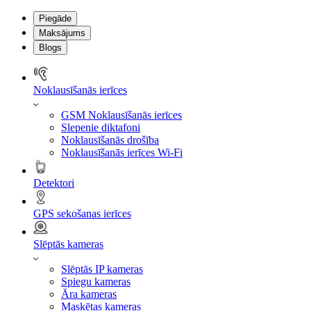
Piegāde
Maksājums
Blogs
Noklausīšanās ierīces
GSM Noklausīšanās ierīces
Slepenie diktafoni
Noklausīšanās drošība
Noklausīšanās ierīces Wi-Fi
Detektori
GPS sekošanas ierīces
Slēptās kameras
Slēptās IP kameras
Spiegu kameras
Āra kameras
Maskētas kameras