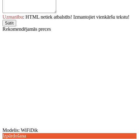
Uzmanību
: HTML netiek atbalstīts! Izmantojiet vienkāršu tekstu!
Sūtīt
Rekomendējamās preces
Modelis:
WiFiDik
Izpārdošana