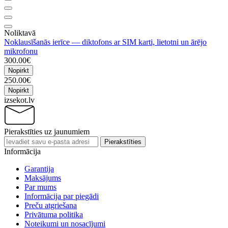
Noliktavā
Noklausīšanās ierīce — diktofons ar SIM karti, lietotni un ārējo
mikrofonu
300.00€
Nopirkt
250.00€
Nopirkt
izsekot.lv
Pierakstīties uz jaunumiem
Pierakstīties
Informācija
Garantija
Maksājums
Par mums
Informācija par piegādi
Preču atgriešana
Privātuma politika
Noteikumi un nosacījumi