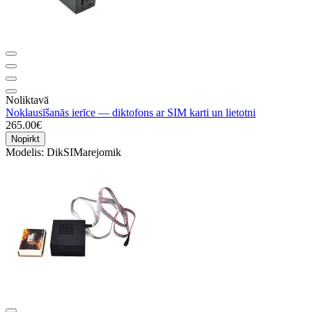
Noliktavā
Noklausīšanās ierīce — diktofons ar SIM karti un lietotni
265.00€
Nopirkt
Modelis:
DikSIMarejomik