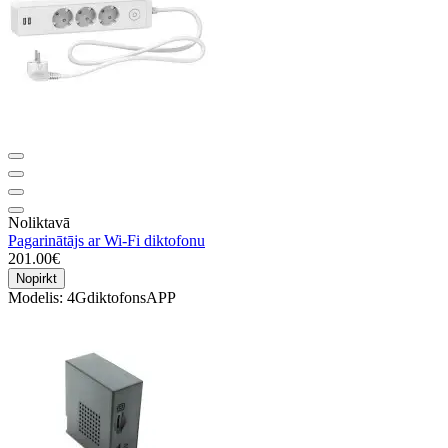
Noliktavā
Pagarinātājs ar Wi-Fi diktofonu
201.00€
Nopirkt
Modelis:
4GdiktofonsAPP