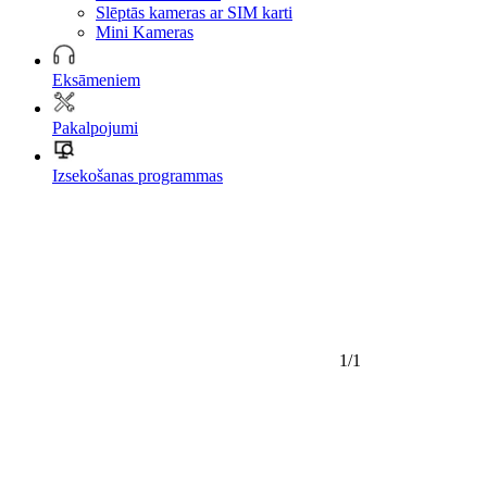
Slēptās kameras ar SIM karti
Mini Kameras
Eksāmeniem
Pakalpojumi
Izsekošanas programmas
1/1