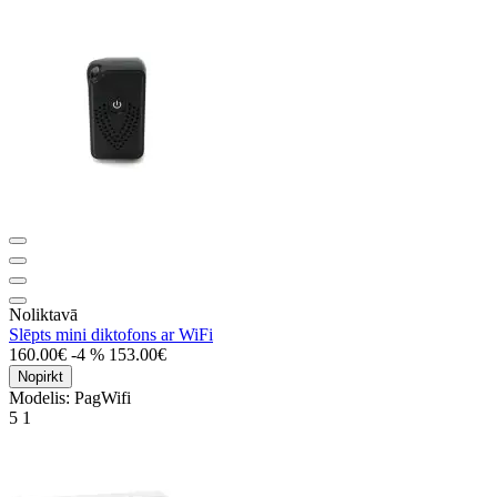
Noliktavā
Slēpts mini diktofons ar WiFi
160.00€
-4 %
153.00€
Nopirkt
Modelis:
PagWifi
5
1