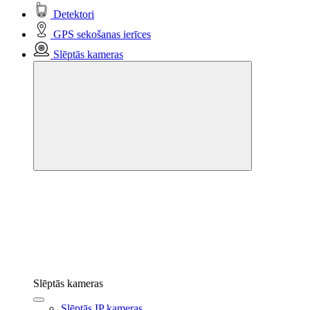
Detektori
GPS sekošanas ierīces
Slēptās kameras
Slēptās kameras
Slēptās IP kameras