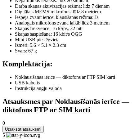
Nepārtraukts ieraksts: līdz 20 stundām
Darba skaņas aktivizācijas režīmā: līdz 7 dienām
Digitālais MEMS mikrofons: līdz 8 metriem
Iespēja zvanīt ierīcei klausīšanās režīmā: Jā
Analogais mikrofons zvana laikā: līdz 3 metriem
Skaņas frekvence: 16 kSps, 32 biti
Skaņas saspiešana: 16 kbit/s OGG
Mini USB pieslēgvieta
Izmēri: 5.6 × 5.1 × 2.3 cm
Svars: 67 g
Komplektācija:
Noklausīšanās ierīce — diktofons ar FTP SIM karti
USB kabelis
Instrukcija angļu valodā
Atsauksmes par Noklausīšanās ierīce —
diktofons FTP ar SIM karti
0
Uzrakstīt atsauksmi
5