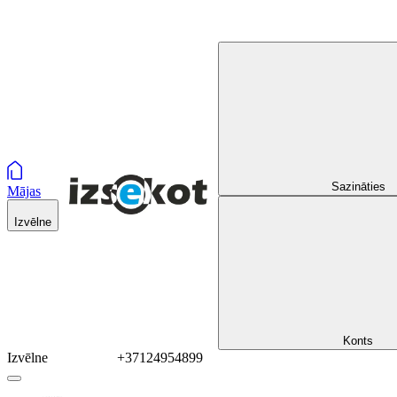
Sazināties
Mājas
Izvēlne
Konts
Izvēlne
+37124954899