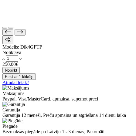
Modelis:
Dik4GFTP
Noliktavā
250.00€
Nopirkt
Pirkt ar 1 klikšķi
Atradāt lētāk?
Maksājums
Paypal, Visa/MasterCard, apmaksa, saņemot preci
Garantija
Garantija 12 mēneši, Preču apmaiņa un atgriešana 14 dienu laikā
Piegāde
Bezmaksas piegāde pa Latviju 1 - 3 dienas, Pakomāti