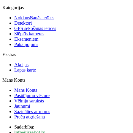
Kategorijas
Noklausīšanās ierīces
Detektori
GPS sekošanas ierīces
Slēptās kameras
Eksāmeniem
Pakalpojumi
Ekstras
Akcijas
Lapas karte
Mans Konts
Mans Konts
Pasūtījumu vēsture
Vēlmju saraksts
Jaunumi
Sazināties ar mums
Preču atgriešana
Sadarbība:
info@izsekot.lv