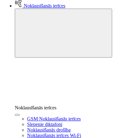
Noklausīšanās ierīces
Noklausīšanās ierīces
GSM Noklausīšanās ierīces
Slepenie diktafoni
Noklausīšanās drošība
Noklausīšanās ierīces Wi-Fi