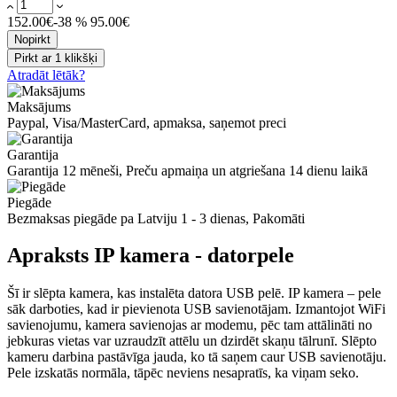
152.00€
-38 %
95.00€
Nopirkt
Pirkt ar 1 klikšķi
Atradāt lētāk?
Maksājums
Paypal, Visa/MasterCard, apmaksa, saņemot preci
Garantija
Garantija 12 mēneši, Preču apmaiņa un atgriešana 14 dienu laikā
Piegāde
Bezmaksas piegāde pa Latviju 1 - 3 dienas, Pakomāti
Apraksts IP kamera - datorpele
Šī ir slēpta kamera, kas instalēta datora USB pelē. IP kamera – pele
sāk darboties, kad ir pievienota USB savienotājam. Izmantojot WiFi
savienojumu, kamera savienojas ar modemu, pēc tam attālināti no
jebkuras vietas var uzraudzīt attēlu un dzirdēt skaņu tālrunī. Slēpto
kameru darbina pastāvīga jauda, ko tā saņem caur USB savienotāju.
Pele izskatās normāla, tāpēc neviens nesapratīs, ka viņam seko.