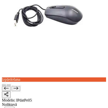
Izpārdošana
Modelis:
IPdatPe05
Noliktavā