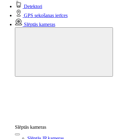
Detektori
GPS sekošanas ierīces
Slēptās kameras
Slēptās kameras
Slēptās IP kameras