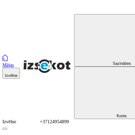
Sazināties
Mājas
Izvēlne
Konts
Izvēlne
+37124954899