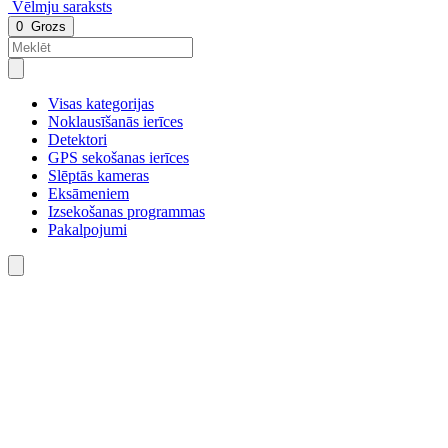
Vēlmju saraksts
0
Grozs
Visas kategorijas
Noklausīšanās ierīces
Detektori
GPS sekošanas ierīces
Slēptās kameras
Eksāmeniem
Izsekošanas programmas
Pakalpojumi