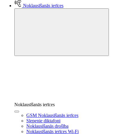
Noklausīšanās ierīces
Noklausīšanās ierīces
GSM Noklausīšanās ierīces
Slepenie diktafoni
Noklausīšanās drošība
Noklausīšanās ierīces Wi-Fi