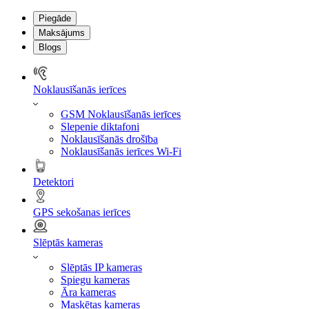
Piegāde
Maksājums
Blogs
Noklausīšanās ierīces
GSM Noklausīšanās ierīces
Slepenie diktafoni
Noklausīšanās drošība
Noklausīšanās ierīces Wi-Fi
Detektori
GPS sekošanas ierīces
Slēptās kameras
Slēptās IP kameras
Spiegu kameras
Āra kameras
Maskētas kameras