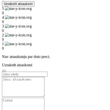
Uzrakstīt atsauksmi
5
0
4
0
3
0
2
0
1
0
Nav atsauksmju par doto preci.
Uzrakstīt atsauksmi