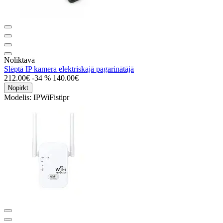
Noliktavā
Slēptā IP kamera elektriskajā pagarinātājā
212.00€
-34 %
140.00€
Nopirkt
Modelis:
IPWiFistipr