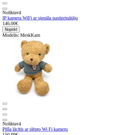
Noliktavā
IP kamera WiFi ar signāla pastiprinātāju
146.00€
Nopirkt
Modelis:
MeskKam
Noliktavā
Plīša lācītis ar slēpto Wi Fi kameru
150.00€