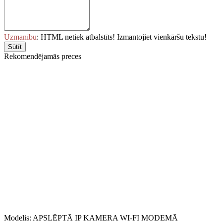
Uzmanību
: HTML netiek atbalstīts! Izmantojiet vienkāršu tekstu!
Sūtīt
Rekomendējamās preces
Modelis:
APSLĒPTĀ IP KAMERA WI-FI MODEMĀ