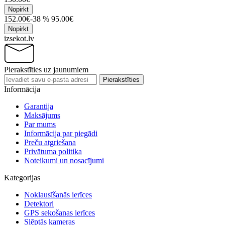
Nopirkt
152.00€
-38 %
95.00€
Nopirkt
izsekot.lv
Pierakstīties uz jaunumiem
Pierakstīties
Informācija
Garantija
Maksājums
Par mums
Informācija par piegādi
Preču atgriešana
Privātuma politika
Noteikumi un nosacījumi
Kategorijas
Noklausīšanās ierīces
Detektori
GPS sekošanas ierīces
Slēptās kameras