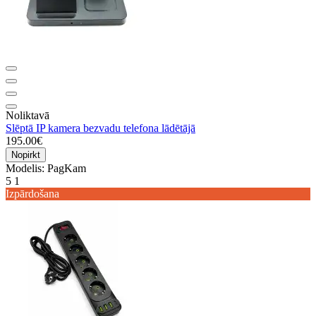
Noliktavā
Slēptā IP kamera bezvadu telefona lādētājā
195.00€
Nopirkt
Modelis:
PagKam
5
1
Izpārdošana