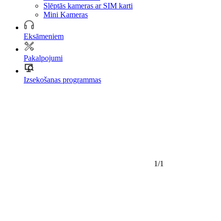
Slēptās kameras ar SIM karti
Mini Kameras
Eksāmeniem
Pakalpojumi
Izsekošanas programmas
1/1