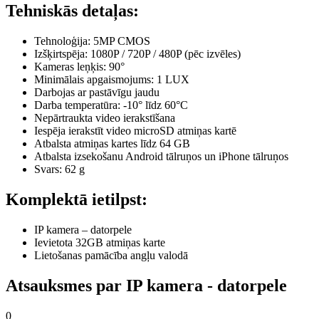
Tehniskās detaļas:
Tehnoloģija: 5MP CMOS
Izšķirtspēja: 1080P / 720P / 480P (pēc izvēles)
Kameras leņķis: 90°
Minimālais apgaismojums: 1 LUX
Darbojas ar pastāvīgu jaudu
Darba temperatūra: -10° līdz 60°C
Nepārtraukta video ierakstīšana
Iespēja ierakstīt video microSD atmiņas kartē
Atbalsta atmiņas kartes līdz 64 GB
Atbalsta izsekošanu Android tālruņos un iPhone tālruņos
Svars: 62 g
Komplektā ietilpst:
IP kamera – datorpele
Ievietota 32GB atmiņas karte
Lietošanas pamācība angļu valodā
Atsauksmes par IP kamera - datorpele
0