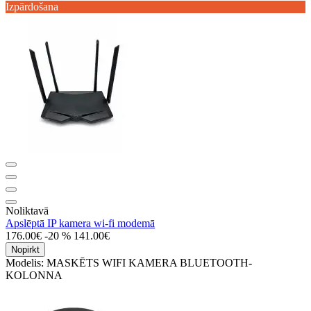
Izpārdošana
Noliktavā
Apslēptā IP kamera wi-fi modemā
176.00€
-20 %
141.00€
Nopirkt
Modelis:
MASKĒTS WIFI KAMERA BLUETOOTH-
KOLONNA