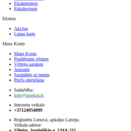
Eksāmeniem
Pakalpojumi
Ekstras
Akcijas
Lapas karte
Mans Konts
Mans Konts
Pasūtījumu vēsture
Vēlmju saraksts
Jaunumi
Sazināties ar mums
Preču atgriešana
Sadarbība:
info@izsekot.lv
Interneta veikals:
+37124954899
Reģistrēts Lietuvā, apkalpo Latviju.
Veikala adrese:
Vilnius, Justiniškių g. 134A-211